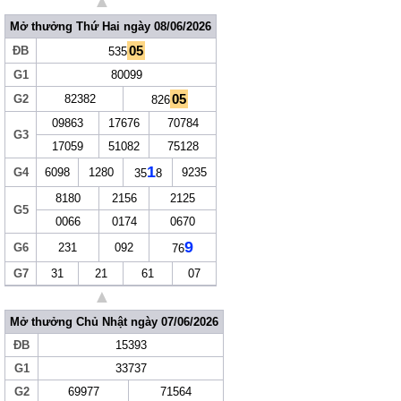
▲
Mở thưởng Thứ Hai ngày 08/06/2026
05
ĐB
535
G1
80099
05
G2
82382
826
09863
17676
70784
G3
17059
51082
75128
1
G4
6098
1280
9235
35
8
8180
2156
2125
G5
0066
0174
0670
9
G6
231
092
76
G7
31
21
61
07
▲
Mở thưởng Chủ Nhật ngày 07/06/2026
ĐB
15393
G1
33737
G2
69977
71564