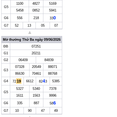
1100
4827
5169
G5
5458
0852
5941
0
G6
556
218
33
G7
52
13
05
07
▲
Mở thưởng Thứ Ba ngày 09/06/2026
ĐB
07251
G1
20211
G2
06409
84839
07328
20549
88071
G3
86630
70461
88768
4
19
G4
6612
5385
72
82
3
5327
5340
7378
G5
1611
1563
9996
6
G6
335
887
58
G7
10
90
47
49