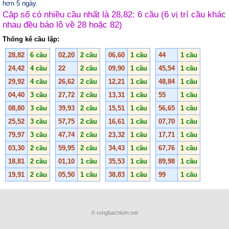
hơn 5 ngày.
Cặp số có nhiều cầu nhất là 28,82: 6 cầu (6 vị trí cầu khác
nhau đều báo lô về 28 hoặc 82)
Thống kê cầu lặp:
28,82
6 cầu
02,20
2 cầu
06,60
1 cầu
44
1 cầu
24,42
4 cầu
22
2 cầu
09,90
1 cầu
45,54
1 cầu
29,92
4 cầu
26,62
2 cầu
12,21
1 cầu
48,84
1 cầu
04,40
3 cầu
27,72
2 cầu
13,31
1 cầu
55
1 cầu
08,80
3 cầu
39,93
2 cầu
15,51
1 cầu
56,65
1 cầu
25,52
3 cầu
57,75
2 cầu
16,61
1 cầu
07,70
1 cầu
79,97
3 cầu
47,74
2 cầu
23,32
1 cầu
17,71
1 cầu
03,30
2 cầu
59,95
2 cầu
34,43
1 cầu
67,76
1 cầu
18,81
2 cầu
01,10
1 cầu
35,53
1 cầu
89,98
1 cầu
19,91
2 cầu
05,50
1 cầu
38,83
1 cầu
99
1 cầu
© rongbachkim.net