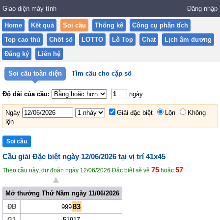
Giao diện máy tính
Đăng nhập
Home
Kết quả
Soi cầu
Thống kê
Công cụ phân tích
Top cao thủ
Chốt số
LOTTO
Lô Top
Chat
Lịch âm dương
Đăng ký
Liên hệ
Soi cầu toàn diện
Tìm cầu cho cặp số
Độ dài của cầu:
ngày
Ngày
Giải đặc biệt
Lộn
Không
lộn
Cầu giải Đặc biệt ngày 12/06/2026 tại vị trí 41x45
75
57
Theo cầu này, dự đoán ngày 12/06/2026 Đặc biệt sẽ về
hoặc
▲
Mở thưởng Thứ Năm ngày 11/06/2026
83
ĐB
999
G1
51917