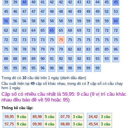
39
39
40
40
41
42
42
42
43
43
44
45
45
45
46
47
47
47
48
48
48
49
49
49
52
53
56
56
56
58
58
58
58
59
59
59
59
59
60
62
62
63
64
65
65
65
68
69
72
72
72
72
72
72
73
73
73
75
75
75
75
75
75
75
75
75
78
78
78
79
79
79
82
82
83
85
85
86
88
88
89
89
90
91
92
92
92
93
93
93
94
95
95
95
95
96
98
98
98
99
99
99
Trong đó có
10
cầu dài trên 1 ngày (đánh dấu đậm)
Cầu xuất hiện tại
49
cặp số khác nhau, trong đó có
7
cặp số có cầu chạy
hơn 1 ngày.
Cặp số có nhiều cầu nhất là 59,95: 9 cầu (9 vị trí cầu khác
nhau đều báo đề về 59 hoặc 95)
Thống kê cầu lặp:
59,95
9 cầu
89,98
5 cầu
07,70
3 cầu
24,42
3 cầu
57,75
9 cầu
09,90
4 cầu
08,80
3 cầu
45,54
3 cầu