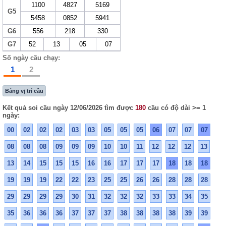
1100
4827
5169
G5
5458
0852
5941
G6
556
218
330
G7
52
13
05
07
Số ngày cầu chạy:
1
2
Bảng vị trí cầu
Kết quả soi cầu ngày 12/06/2026 tìm được
180
cầu có độ dài >= 1
ngày:
00
02
02
02
03
03
05
05
05
06
07
07
07
08
08
08
09
09
09
10
10
11
12
12
12
13
13
14
15
15
15
16
16
17
17
17
18
18
18
19
19
19
22
22
23
25
25
26
26
28
28
28
29
29
29
29
30
31
32
32
32
33
33
34
35
35
36
36
36
37
37
37
38
38
38
38
39
39