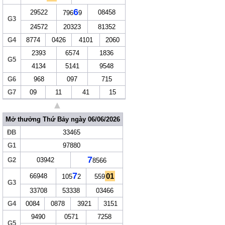
6
29522
08458
796
9
G3
24572
20323
81352
G4
8774
0426
4101
2060
2393
6574
1836
G5
4134
5141
9548
G6
968
097
715
G7
09
11
41
15
▲
Mở thưởng Thứ Bảy ngày 06/06/2026
ĐB
33465
G1
97880
7
G2
03942
8566
7
01
66948
105
2
559
G3
33708
53338
03466
G4
0084
0878
3921
3151
9490
0571
7258
G5