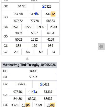
2
G2
64728
0326
8
12
23098
517
6
444
G3
07872
77778
58823
G4
3570
3222
5909
2673
3852
5857
6454
G5
5092
1532
4199
G6
358
179
984
G7
20
56
59
54
▲
Mở thưởng Thứ Tư ngày 10/06/2026
ĐB
04308
G1
68774
2
G2
38491
0421
1
97346
51337
152
4
G3
84436
03931
83637
84
48
G4
3821
7399
16
51