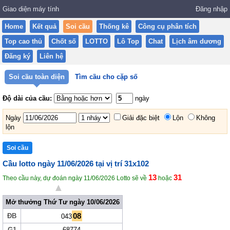
Giao diện máy tính
Đăng nhập
Home
Kết quả
Soi cầu
Thống kê
Công cụ phân tích
Top cao thủ
Chốt số
LOTTO
Lô Top
Chat
Lịch âm dương
Đăng ký
Liên hệ
Soi cầu toàn diện
Tìm cầu cho cặp số
Độ dài của cầu:
ngày
Ngày
Giải đặc biệt
Lộn
Không
lộn
Cầu lotto ngày 11/06/2026 tại vị trí 31x102
13
31
Theo cầu này, dự đoán ngày 11/06/2026 Lotto sẽ về
hoặc
▲
Mở thưởng Thứ Tư ngày 10/06/2026
08
ĐB
043
G1
68774