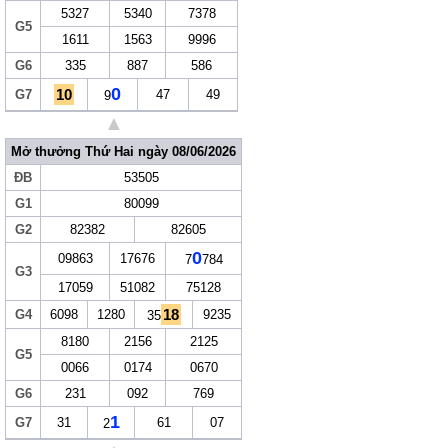
5327
5340
7378
G5
1611
1563
9996
G6
335
887
586
0
10
G7
47
49
9
▲
Mở thưởng Thứ Hai ngày 08/06/2026
ĐB
53505
G1
80099
G2
82382
82605
0
09863
17676
7
784
G3
17059
51082
75128
18
G4
6098
1280
9235
35
8180
2156
2125
G5
0066
0174
0670
G6
231
092
769
1
G7
31
61
07
2