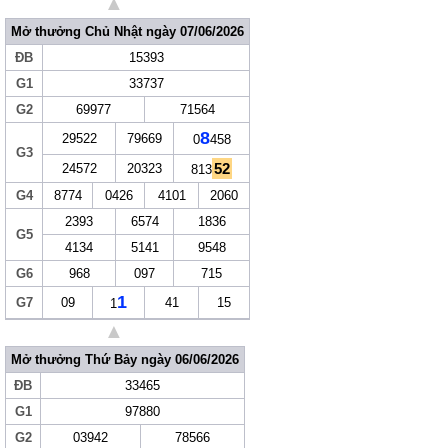
▲
Mở thưởng Chủ Nhật ngày 07/06/2026
ĐB
15393
G1
33737
G2
69977
71564
8
29522
79669
0
458
G3
52
24572
20323
813
G4
8774
0426
4101
2060
2393
6574
1836
G5
4134
5141
9548
G6
968
097
715
1
G7
09
41
15
1
▲
Mở thưởng Thứ Bảy ngày 06/06/2026
ĐB
33465
G1
97880
G2
03942
78566