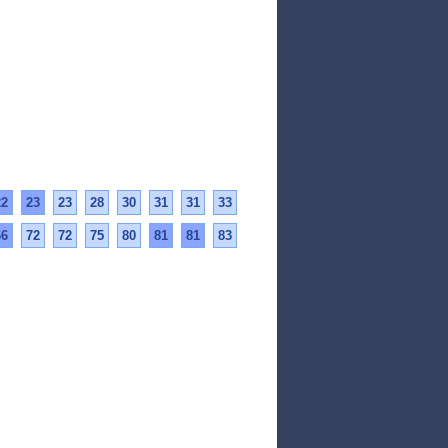
22
23
23
28
30
31
31
33
66
72
72
75
80
81
81
83