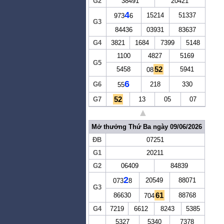
G2
38491
20421
4
15214
51337
973
6
G3
84436
03931
83637
G4
3821
1684
7399
5148
1100
4827
5169
G5
52
5458
5941
08
6
G6
218
330
55
52
G7
13
05
07
▲
Mở thưởng Thứ Ba ngày 09/06/2026
ĐB
07251
G1
20211
G2
06409
84839
2
20549
88071
073
8
G3
61
86630
88768
704
G4
7219
6612
8243
5385
5327
5340
7378