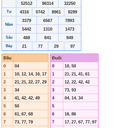
52512
96314
32250
Tư
4316
0742
8961
8299
3379
6567
7893
Năm
5442
1310
1473
Sáu
468
841
949
Bảy
21
77
29
97
Đầu
Đuôi
0
04
0
10, 50
1
10, 12, 14, 16, 17
1
21, 21, 41, 61
2
21, 21, 22, 27, 29
2
12, 22, 42, 42
3
34
3
73, 93
4
41, 42, 42, 49
4
04, 14, 34
5
50
5
6
61, 67, 68
6
16, 86
7
73, 77, 79
7
17, 27, 67, 77, 97