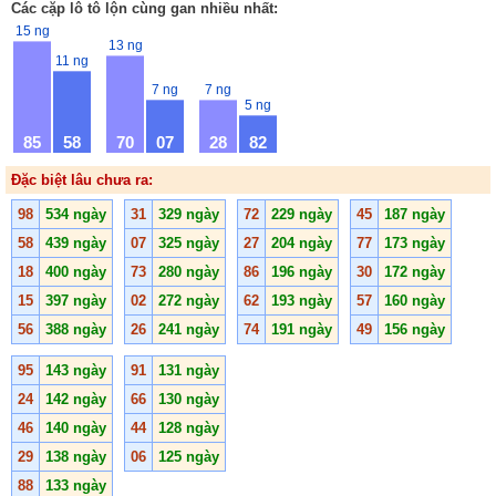
Các cặp lô tô lộn cùng gan nhiều nhất:
15 ng
13 ng
11 ng
7 ng
7 ng
5 ng
85
58
70
07
28
82
Đặc biệt lâu chưa ra:
98
534 ngày
31
329 ngày
72
229 ngày
45
187 ngày
58
439 ngày
07
325 ngày
27
204 ngày
77
173 ngày
18
400 ngày
73
280 ngày
86
196 ngày
30
172 ngày
15
397 ngày
02
272 ngày
62
193 ngày
57
160 ngày
56
388 ngày
26
241 ngày
74
191 ngày
49
156 ngày
95
143 ngày
91
131 ngày
24
142 ngày
66
130 ngày
46
140 ngày
44
128 ngày
29
138 ngày
06
125 ngày
88
133 ngày