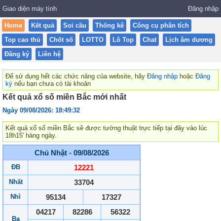
Giao diện máy tính
Đăng nhập
Home
Kết quả
Soi cầu
Thống kê
Công cụ phân tích
Top cao thủ
Chốt số
LOTTO
Lô Top
Chat
Lịch âm dương
Đăng ký
Liên hệ
Để sử dụng hết các chức năng của website, hãy
Đăng nhập
hoặc
Đăng
ký
nếu bạn chưa có tài khoản
Kết quả xổ số miền Bắc mới nhất
Ngày 09/08/2026: 18:49:32
Kết quả xổ số miền Bắc sẽ được tường thuật trực tiếp tại đây vào lúc
18h15' hàng ngày.
Chủ Nhật - 09/08/2026
ĐB
12221
Nhất
33704
Nhì
95134
17327
04217
82286
56322
Ba