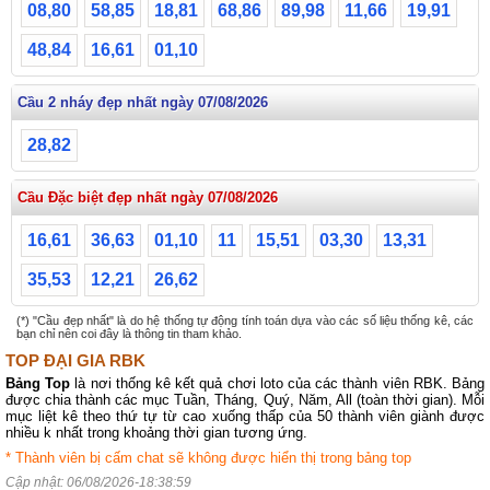
08,80
58,85
18,81
68,86
89,98
11,66
19,91
48,84
16,61
01,10
Cầu 2 nháy đẹp nhất ngày 07/08/2026
28,82
Cầu Đặc biệt đẹp nhất ngày 07/08/2026
16,61
36,63
01,10
11
15,51
03,30
13,31
35,53
12,21
26,62
(*) "Cầu đẹp nhất" là do hệ thống tự động tính toán dựa vào các số liệu thống kê, các
bạn chỉ nên coi đây là thông tin tham khảo.
TOP ĐẠI GIA RBK
Bảng Top
là nơi thống kê kết quả chơi loto của các thành viên RBK. Bảng
được chia thành các mục Tuần, Tháng, Quý, Năm, All (toàn thời gian). Mỗi
mục liệt kê theo thứ tự từ cao xuống thấp của 50 thành viên giành được
nhiều k nhất trong khoảng thời gian tương ứng.
* Thành viên bị cấm chat sẽ không được hiển thị trong bảng top
Cập nhật: 06/08/2026-18:38:59