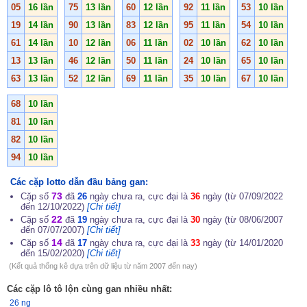
05
16 lần
75
13 lần
60
12 lần
92
11 lần
53
10 lần
19
14 lần
90
13 lần
83
12 lần
95
11 lần
54
10 lần
61
14 lần
10
12 lần
06
11 lần
02
10 lần
62
10 lần
13
13 lần
46
12 lần
50
11 lần
24
10 lần
65
10 lần
63
13 lần
52
12 lần
69
11 lần
35
10 lần
67
10 lần
68
10 lần
81
10 lần
82
10 lần
94
10 lần
Các cặp lotto dẫn đầu bảng gan:
73
Cặp số
đã
26
ngày chưa ra, cực đại là
36
ngày (từ 07/09/2022
đến 12/10/2022)
[Chi tiết]
22
Cặp số
đã
19
ngày chưa ra, cực đại là
30
ngày (từ 08/06/2007
đến 07/07/2007)
[Chi tiết]
14
Cặp số
đã
17
ngày chưa ra, cực đại là
33
ngày (từ 14/01/2020
đến 15/02/2020)
[Chi tiết]
(Kết quả thống kê dựa trên dữ liệu từ năm 2007 đến nay)
Các cặp lô tô lộn cùng gan nhiều nhất:
26 ng