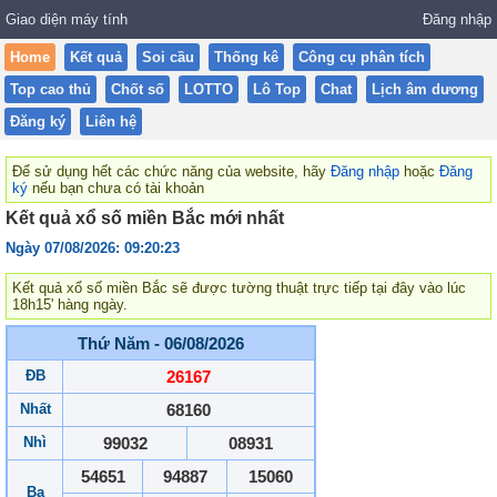
Giao diện máy tính
Đăng nhập
Home
Kết quả
Soi cầu
Thống kê
Công cụ phân tích
Top cao thủ
Chốt số
LOTTO
Lô Top
Chat
Lịch âm dương
Đăng ký
Liên hệ
Để sử dụng hết các chức năng của website, hãy
Đăng nhập
hoặc
Đăng
ký
nếu bạn chưa có tài khoản
Kết quả xổ số miền Bắc mới nhất
Ngày 07/08/2026: 09:20:23
Kết quả xổ số miền Bắc sẽ được tường thuật trực tiếp tại đây vào lúc
18h15' hàng ngày.
Thứ Năm - 06/08/2026
ĐB
26167
Nhất
68160
Nhì
99032
08931
54651
94887
15060
Ba