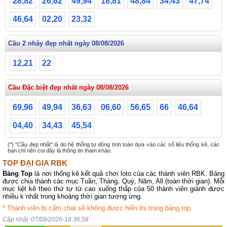
28,82
26,62
49,94
18,81
48,84
34,43
47,74
46,64
02,20
23,32
Cầu 2 nháy đẹp nhất ngày 08/08/2026
12,21
22
Cầu Đặc biệt đẹp nhất ngày 08/08/2026
69,96
49,94
36,63
06,60
56,65
66
46,64
04,40
34,43
45,54
(*) "Cầu đẹp nhất" là do hệ thống tự động tính toán dựa vào các số liệu thống kê, các
bạn chỉ nên coi đây là thông tin tham khảo.
TOP ĐẠI GIA RBK
Bảng Top
là nơi thống kê kết quả chơi loto của các thành viên RBK. Bảng
được chia thành các mục Tuần, Tháng, Quý, Năm, All (toàn thời gian). Mỗi
mục liệt kê theo thứ tự từ cao xuống thấp của 50 thành viên giành được
nhiều k nhất trong khoảng thời gian tương ứng.
* Thành viên bị cấm chat sẽ không được hiển thị trong bảng top
Cập nhật: 07/08/2026-18:36:58