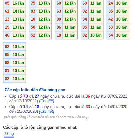
05
16 lần
75
13 lần
60
12 lần
69
11 lần
24
10 lần
61
14 lần
83
13 lần
63
12 lần
92
11 lần
35
10 lần
13
13 lần
10
12 lần
90
12 lần
94
11 lần
42
10 lần
19
13 lần
50
12 lần
06
11 lần
95
11 lần
53
10 lần
46
13 lần
52
12 lần
18
11 lần
02
10 lần
54
10 lần
62
10 lần
65
10 lần
68
10 lần
81
10 lần
82
10 lần
Các cặp lotto dẫn đầu bảng gan:
73
Cặp số
đã
27
ngày chưa ra, cực đại là
36
ngày (từ 07/09/2022
đến 12/10/2022)
[Chi tiết]
14
Cặp số
đã
18
ngày chưa ra, cực đại là
33
ngày (từ 14/01/2020
đến 15/02/2020)
[Chi tiết]
(Kết quả thống kê dựa trên dữ liệu từ năm 2007 đến nay)
Các cặp lô tô lộn cùng gan nhiều nhất:
27 ng