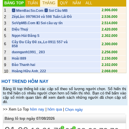
BẢNG TOP
TUẦN
THÁNG
QUÝ
NĂM
ALL
1
2.906.000
🅰️ MienBacSo.Com 🅰️ Soi Cầu MB
2
ZépLào: 0979634 và 598 Tuấn Lái Đò
2.536.000
3
SoVipMB.Com 💶 Soi cầu uy tín
2.514.000
4
Diệu Thuỷ
2.420.000
5
Ngọn Hải Đăng S
2.302.000
Cây Đa Cây Đề za,.Lo 0911 557 và
6
2.300.000
858
7
duonganh1991_ 283
2.256.000
8
Hoài 889
2.150.000
9
Đào Thanh hai
2.102.000
10
Hoàng Hữu Anh_222
2.068.000
11
HHH123
2.034.000
HOT TREND HÔM NAY
12
phangiakhoa71 342
2.018.000
Bảng lô top thống kê các cặp số theo số lượng người chọn. Số hiển thị
13
Huỳnh Hữu Sơn.492
1.896.000
to thể hiện có nhiều người chọn hơn số hiển thị nhỏ. Bạn có thể bấm vào
14
Khánh.391
1.874.000
cặp số mình quan tâm để xem danh sách những người đã chọn cặp số
đó.
15
Lê Khánh Huy 38
1.852.000
>> Xem Lo Top
16
Mr Baby198x
hôm nay
|
hôm qua
|
1.840.000
Chọn ngày
17
yen-ngo36223 968
1.836.000
Bảng lô top ngày 07/08/2026
18
Vũ Tiến Anh 313
1.836.000
1
1
19
Viên Đàm Thanh
1.780.000