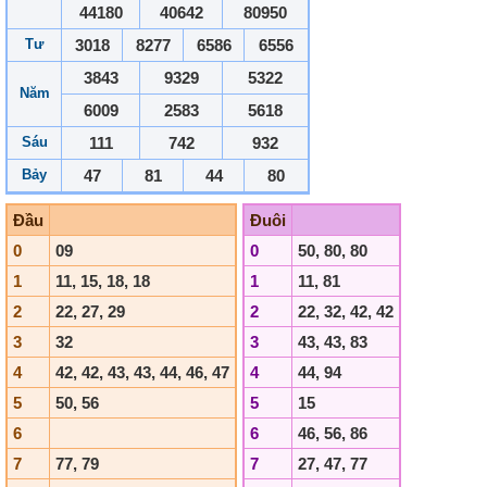
44180
40642
80950
Tư
3018
8277
6586
6556
3843
9329
5322
Năm
6009
2583
5618
Sáu
111
742
932
Bảy
47
81
44
80
Đầu
Đuôi
0
09
0
50, 80, 80
1
11, 15, 18, 18
1
11, 81
2
22, 27, 29
2
22, 32, 42, 42
3
32
3
43, 43, 83
4
42, 42, 43, 43, 44, 46, 47
4
44, 94
5
50, 56
5
15
6
6
46, 56, 86
7
77, 79
7
27, 47, 77