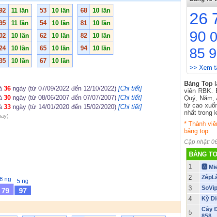
92
11 lần
53
10 lần
68
10 lần
26
95
11 lần
54
10 lần
81
10 lần
90
02
10 lần
62
10 lần
82
10 lần
24
10 lần
65
10 lần
94
10 lần
85
9
35
10 lần
67
10 lần
p được a HẢO z.lo
0562
.
299
.
522
,vừa có tâm vừa có tầm, giúp
>> Xem t
 đi k thể lấy cái đỏ đen để làm giàu được thật sự cảm ơn anh.
Bảng Top
l
là
36
ngày (từ 07/09/2022 đến 12/10/2022)
[Chi tiết]
viên RBK. 
là
30
ngày (từ 08/06/2007 đến 07/07/2007)
[Chi tiết]
Quý, Năm, A
từ cao xuố
là
33
ngày (từ 14/01/2020 đến 15/02/2020)
[Chi tiết]
nhất trong 
nay)
* Thành viê
 BỜ NHẮN TIN .KB :: ZA.L0..O
921
.
991
.
877
.. TÔI CHỐT BT
bảng top
EM TA CÙNG CHƠI Ạ
Cập nhật: 0
BỜ NHẮN TIN .KB !: ZA.L0..O
921
.
991
.
877
.. TÔI CHỐT BTL.B
TA CÙNG CHƠI Ạ
BẢNG T
hăn tin e em gửi vào nhóm : zalo
0589461383
1
🅰️ M
ƯƠNG PHÁP, MẶC DÙ CHƯA PHẢI NGÀY NÀO CŨNG THẮN
THƯỜNG, : IB DALO :
0568088942
. TÔI CHIA SẺ. Với hơn
25
2
ZépLà
6 ng
5 ng
 được đúc kết qua nhiều năm, tôi luôn cố gắng mang đến nhữn
3
SoVip
79
97
tin với tỷ lệ ăn cao và tính ổn định lâu dài. Anh em cần một kên
ành cùng tôi mỗi ngày. Chúc tất cả anh em luôn gặp nhiều may m
4
Kỳ Di
Cây Đ
5
 bờ nhắn tin k.b : zola O
568088942
nhận số chuẩn ba miền ! fr
858