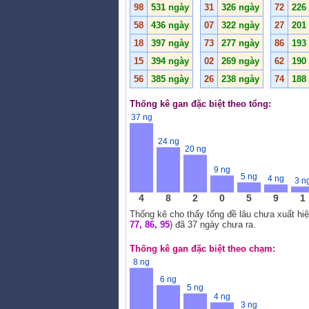
98
531 ngày
31
326 ngày
72
226
ee
CHƠI SỐ CHƠI BẰNG 
Rich $ Brian 🔥🔥🔥:
58
436 ngày
07
322 ngày
27
201
LÊN TÍ NÀO KHÔNG, PHẢI CỨ BỎ TIỀN 
TIỀN NÚI CŨNG HẾT THÔI VÀ NHỮNG TH
18
397 ngày
73
277 ngày
86
193
ÊN ĐƯỢC TỰ BƠI CHỨ ĐÉOO CÓ DỰA H
15
394 ngày
02
269 ngày
62
190
Vừa chuẩn và c
Vân Phát Lộc đến anh chị em:
úp còn k thu phí nữa.theo số chị rất chuẩn ch
56
385 ngày
26
238 ngày
74
188
n nhắn tin nhờ chị ấy giúpp ạ.
Vừa chuẩn và c
Vân Phát Lộc đến anh chị em:
Thống kê gan đặc biệt theo tổng:
úp còn k thu phí nữa.theo số chị rất chuẩn ch
37 ng
n nhắn tin nhờ chị ấy gíupp ạ.
Nay ace ăn to
Vân Phát Lộc đến anh chị em:
24 ng
20 ng
ace xa bờ ai cần sô chuẩn
Thiên phú 1268:
ace nào đang xa bờ loạn s
Thiên phú 1268:
9 ng
28340173
.
5 ng
4 ng
3 n
Không phải ai cũng may mắn gặ
Laocuu91:
4
8
2
0
5
9
1
mình trả hết nợ và khuyên mình từ bỏ đỏ đen
chúc anh chị em ai cũng có lộc như mình.
Thống kê cho thấy tổng đề lâu chưa xuất hiệ
Không phải ai cũng may mắn gặ
Laocuu91:
77, 86, 95
) đã 37 ngày chưa ra.
mình trả hết nợ và khuyên mình từ bỏ đỏ đen
chúc anh chị em ai cũng có lộc như mình.
Thống kê gan đặc biệt theo chạm:
Đồng bịp quá khó chơi
Nguyễn Thị khoai lang:
8 ng
Mẹ cười ỉa ra với ông lô gia truy
BobbyHD:
6 ng
Tý đi theo hờ hơ hớ thật kkk
BobbyHD:
5 ng
4 ng
CHƠI LÔ ĐỀ PHẢI CÓ PH
Văn Anh Ngô 1:
3 ng
G, NHƯNG 1 TUẦN ĂN 5-6 HÔM LÀ BÌNH 