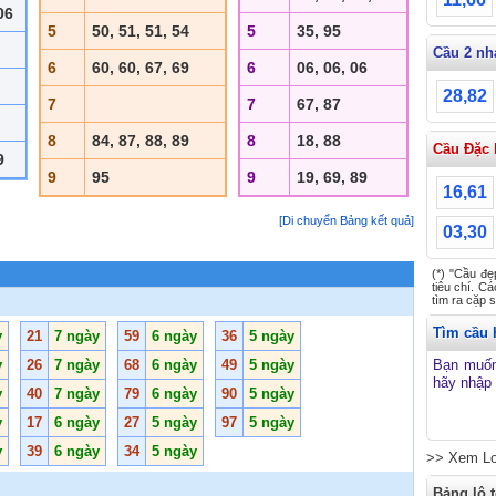
06
5
50, 51, 51, 54
5
35, 95
Cầu 2 nh
6
60, 60, 67, 69
6
06, 06, 06
28,82
7
7
67, 87
8
84, 87, 88, 89
8
18, 88
Cầu Đặc 
9
9
95
9
19, 69, 89
16,61
[Di chuyển Bảng kết quả]
03,30
(*) "Cầu đẹ
tiêu chí. 
tìm ra cặp s
Tìm cầu
y
21
7 ngày
59
6 ngày
36
5 ngày
y
26
7 ngày
68
6 ngày
49
5 ngày
Bạn muốn
hãy nhập 
y
40
7 ngày
79
6 ngày
90
5 ngày
y
17
6 ngày
27
5 ngày
97
5 ngày
y
39
6 ngày
34
5 ngày
>> Xem L
Bảng lô 