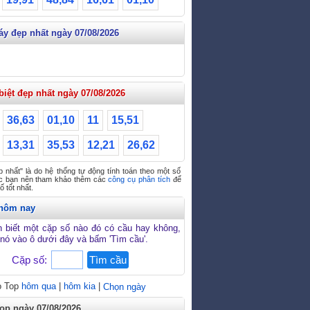
áy đẹp nhất ngày 07/08/2026
biệt đẹp nhất ngày 07/08/2026
36,63
01,10
11
15,51
13,31
35,53
12,21
26,62
p nhất" là do hệ thống tự động tính toán theo một số
Các bạn nên tham khảo thêm các
công cụ phân tích
để
ố tốt nhất.
 hôm nay
 biết một cặp số nào đó có cầu hay không,
nó vào ô dưới đây và bấm 'Tìm cầu'.
Cặp số:
o Top
hôm qua
|
hôm kia
|
Chọn ngày
top ngày 07/08/2026