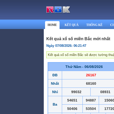
HOME
KẾT QUẢ
THỐNG KÊ
CH
Kết quả xổ số miền Bắc mới nhất
Ngày 07/08/2026: 06:21:47
Kết quả xổ số miền Bắc sẽ được tường thuật 
Thứ Năm - 06/08/2026
ĐB
26167
Nhất
68160
Nhì
99032
08931
54651
94887
1506
Ba
50406
53504
1772