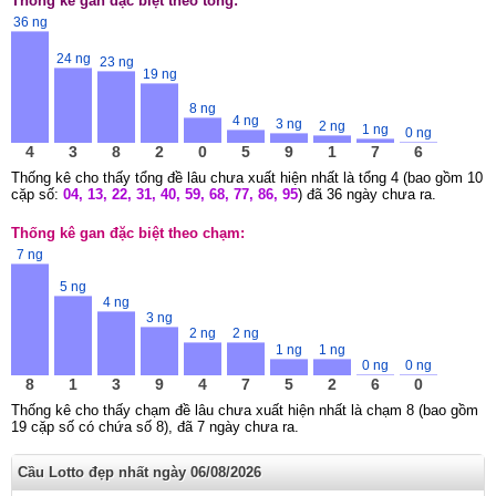
Thống kê gan đặc biệt theo tổng:
36 ng
24 ng
23 ng
19 ng
8 ng
4 ng
3 ng
2 ng
1 ng
0 ng
4
3
8
2
0
5
9
1
7
6
Thống kê cho thấy tổng đề lâu chưa xuất hiện nhất là tổng 4 (bao gồm 10
cặp số:
04, 13, 22, 31, 40, 59, 68, 77, 86, 95
) đã 36 ngày chưa ra.
Thống kê gan đặc biệt theo chạm:
7 ng
5 ng
4 ng
3 ng
2 ng
2 ng
1 ng
1 ng
0 ng
0 ng
8
1
3
9
4
7
5
2
6
0
Thống kê cho thấy chạm đề lâu chưa xuất hiện nhất là chạm 8 (bao gồm
19 cặp số có chứa số 8), đã 7 ngày chưa ra.
Cầu Lotto đẹp nhất ngày 06/08/2026