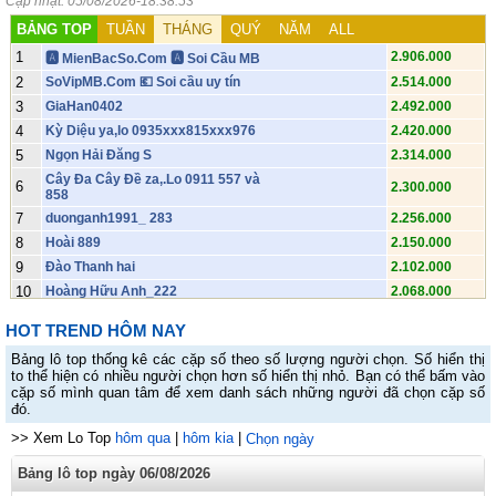
Cập nhật: 05/08/2026-18:38:53
BẢNG TOP
TUẦN
THÁNG
QUÝ
NĂM
ALL
1
2.906.000
🅰️ MienBacSo.Com 🅰️ Soi Cầu MB
2
SoVipMB.Com 💶 Soi cầu uy tín
2.514.000
3
GiaHan0402
2.492.000
4
Kỳ Diệu ya,lo 0935xxx815xxx976
2.420.000
5
Ngọn Hải Đăng S
2.314.000
Cây Đa Cây Đề za,.Lo 0911 557 và
6
2.300.000
858
7
duonganh1991_ 283
2.256.000
8
Hoài 889
2.150.000
9
Đào Thanh hai
2.102.000
10
Hoàng Hữu Anh_222
2.068.000
11
HHH123
2.034.000
HOT TREND HÔM NAY
12
phangiakhoa71 342
2.018.000
Bảng lô top thống kê các cặp số theo số lượng người chọn. Số hiển thị
13
Viên Đàm Thanh
1.940.000
to thể hiện có nhiều người chọn hơn số hiển thị nhỏ. Bạn có thể bấm vào
14
Huỳnh Hữu Sơn.492
1.896.000
cặp số mình quan tâm để xem danh sách những người đã chọn cặp số
đó.
15
Khánh.391
1.874.000
>> Xem Lo Top
16
Lê Khánh Huy 38
hôm qua
|
hôm kia
|
1.852.000
Chọn ngày
17
yen-ngo36223 968
1.836.000
Bảng lô top ngày 06/08/2026
18
Vũ Tiến Anh 313
1.836.000