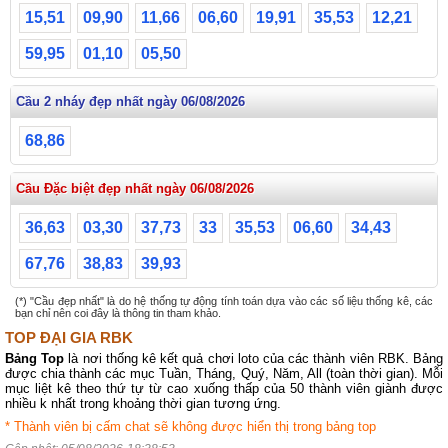
15,51
09,90
11,66
06,60
19,91
35,53
12,21
59,95
01,10
05,50
Cầu 2 nháy đẹp nhất ngày 06/08/2026
68,86
Cầu Đặc biệt đẹp nhất ngày 06/08/2026
36,63
03,30
37,73
33
35,53
06,60
34,43
67,76
38,83
39,93
(*) "Cầu đẹp nhất" là do hệ thống tự động tính toán dựa vào các số liệu thống kê, các
bạn chỉ nên coi đây là thông tin tham khảo.
TOP ĐẠI GIA RBK
Bảng Top
là nơi thống kê kết quả chơi loto của các thành viên RBK. Bảng
được chia thành các mục Tuần, Tháng, Quý, Năm, All (toàn thời gian). Mỗi
mục liệt kê theo thứ tự từ cao xuống thấp của 50 thành viên giành được
nhiều k nhất trong khoảng thời gian tương ứng.
* Thành viên bị cấm chat sẽ không được hiển thị trong bảng top