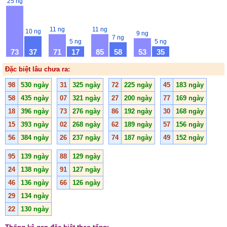
25 ng
11 ng
11 ng
10 ng
9 ng
7 ng
5 ng
5 ng
73
37
71
17
85
58
53
35
Đặc biệt lâu chưa ra:
98
530 ngày
31
325 ngày
72
225 ngày
45
183 ngày
58
435 ngày
07
321 ngày
27
200 ngày
77
169 ngày
18
396 ngày
73
276 ngày
86
192 ngày
30
168 ngày
15
393 ngày
02
268 ngày
62
189 ngày
57
156 ngày
56
384 ngày
26
237 ngày
74
187 ngày
49
152 ngày
95
139 ngày
88
129 ngày
24
138 ngày
91
127 ngày
46
136 ngày
66
126 ngày
29
134 ngày
22
130 ngày