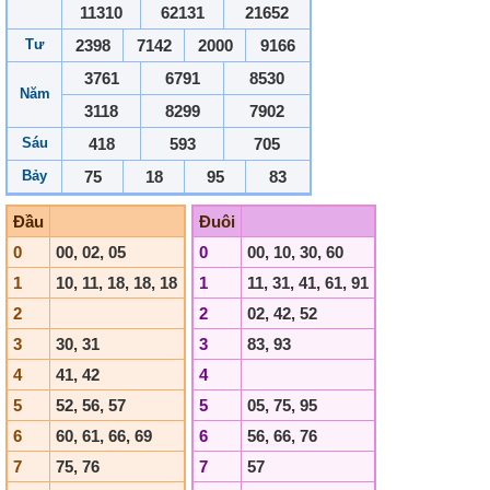
11310
62131
21652
Tư
2398
7142
2000
9166
3761
6791
8530
Năm
3118
8299
7902
Sáu
418
593
705
Bảy
75
18
95
83
Đầu
Đuôi
0
00, 02, 05
0
00, 10, 30, 60
1
10, 11, 18, 18, 18
1
11, 31, 41, 61, 91
2
2
02, 42, 52
3
30, 31
3
83, 93
4
41, 42
4
5
52, 56, 57
5
05, 75, 95
6
60, 61, 66, 69
6
56, 66, 76
7
75, 76
7
57