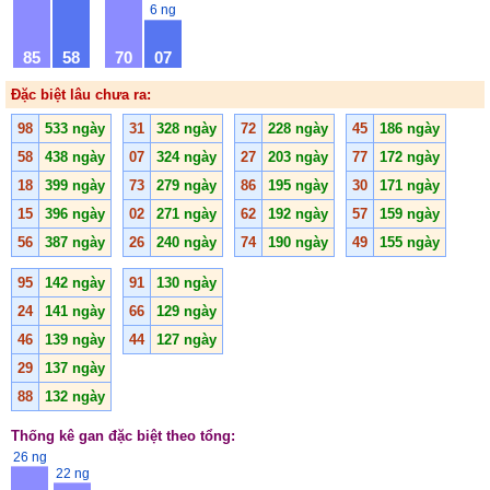
6 ng
85
58
70
07
Đặc biệt lâu chưa ra:
98
533 ngày
31
328 ngày
72
228 ngày
45
186 ngày
58
438 ngày
07
324 ngày
27
203 ngày
77
172 ngày
18
399 ngày
73
279 ngày
86
195 ngày
30
171 ngày
15
396 ngày
02
271 ngày
62
192 ngày
57
159 ngày
56
387 ngày
26
240 ngày
74
190 ngày
49
155 ngày
95
142 ngày
91
130 ngày
24
141 ngày
66
129 ngày
46
139 ngày
44
127 ngày
29
137 ngày
88
132 ngày
Thống kê gan đặc biệt theo tổng:
26 ng
22 ng