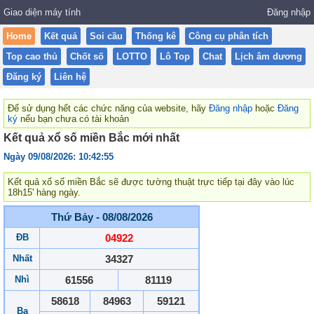
Giao diện máy tính
Đăng nhập
Home
Kết quả
Soi cầu
Thống kê
Công cụ phân tích
Top cao thủ
Chốt số
LOTTO
Lô Top
Chat
Lịch âm dương
Đăng ký
Liên hệ
Để sử dụng hết các chức năng của website, hãy
Đăng nhập
hoặc
Đăng
ký
nếu bạn chưa có tài khoản
Kết quả xổ số miền Bắc mới nhất
Ngày 09/08/2026: 10:42:55
Kết quả xổ số miền Bắc sẽ được tường thuật trực tiếp tại đây vào lúc
18h15' hàng ngày.
Thứ Bảy - 08/08/2026
ĐB
04922
Nhất
34327
Nhì
61556
81119
58618
84963
59121
Ba