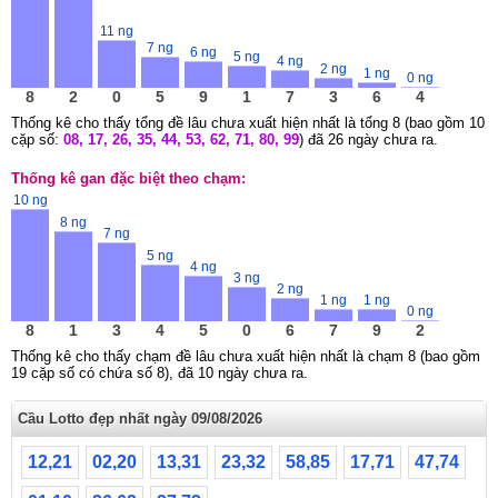
11 ng
7 ng
6 ng
5 ng
4 ng
2 ng
1 ng
0 ng
8
2
0
5
9
1
7
3
6
4
Thống kê cho thấy tổng đề lâu chưa xuất hiện nhất là tổng 8 (bao gồm 10
cặp số:
08, 17, 26, 35, 44, 53, 62, 71, 80, 99
) đã 26 ngày chưa ra.
Thống kê gan đặc biệt theo chạm:
10 ng
8 ng
7 ng
5 ng
4 ng
3 ng
2 ng
1 ng
1 ng
0 ng
8
1
3
4
5
0
6
7
9
2
Thống kê cho thấy chạm đề lâu chưa xuất hiện nhất là chạm 8 (bao gồm
19 cặp số có chứa số 8), đã 10 ngày chưa ra.
Cầu Lotto đẹp nhất ngày 09/08/2026
12,21
02,20
13,31
23,32
58,85
17,71
47,74