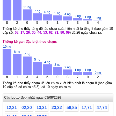
11 ng
7 ng
6 ng
5 ng
4 ng
2 ng
1 ng
0 ng
8
2
0
5
9
1
7
3
6
4
Thống kê cho thấy tổng đề lâu chưa xuất hiện nhất là tổng 8 (bao gồm 10
cặp số:
08, 17, 26, 35, 44, 53, 62, 71, 80, 99
) đã 26 ngày chưa ra.
Thống kê gan đặc biệt theo chạm:
10 ng
8 ng
7 ng
5 ng
4 ng
3 ng
2 ng
1 ng
1 ng
0 ng
8
1
3
4
5
0
6
7
9
2
Thống kê cho thấy chạm đề lâu chưa xuất hiện nhất là chạm 8 (bao gồm
19 cặp số có chứa số 8), đã 10 ngày chưa ra.
Cầu Lotto đẹp nhất ngày 09/08/2026
12,21
02,20
13,31
23,32
58,85
17,71
47,74