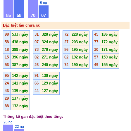
6 ng
85
58
70
07
Đặc biệt lâu chưa ra:
98
533 ngày
31
328 ngày
72
228 ngày
45
186 ngày
58
438 ngày
07
324 ngày
27
203 ngày
77
172 ngày
18
399 ngày
73
279 ngày
86
195 ngày
30
171 ngày
15
396 ngày
02
271 ngày
62
192 ngày
57
159 ngày
56
387 ngày
26
240 ngày
74
190 ngày
49
155 ngày
95
142 ngày
91
130 ngày
24
141 ngày
66
129 ngày
46
139 ngày
44
127 ngày
29
137 ngày
88
132 ngày
Thống kê gan đặc biệt theo tổng:
26 ng
22 ng