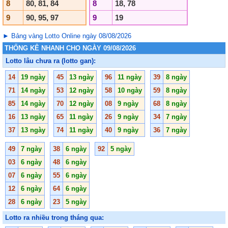
8
80, 81, 84
8
18, 78
9
90, 95, 97
9
19
► Bảng vàng Lotto Online ngày 08/08/2026
THỐNG KÊ NHANH CHO NGÀY 09/08/2026
Lotto lâu chưa ra (lotto gan):
14
19 ngày
45
13 ngày
96
11 ngày
39
8 ngày
71
14 ngày
53
12 ngày
58
10 ngày
59
8 ngày
85
14 ngày
70
12 ngày
08
9 ngày
68
8 ngày
16
13 ngày
65
11 ngày
26
9 ngày
34
7 ngày
37
13 ngày
74
11 ngày
40
9 ngày
36
7 ngày
49
7 ngày
38
6 ngày
92
5 ngày
03
6 ngày
48
6 ngày
07
6 ngày
55
6 ngày
12
6 ngày
64
6 ngày
28
6 ngày
23
5 ngày
Lotto ra nhiều trong tháng qua: