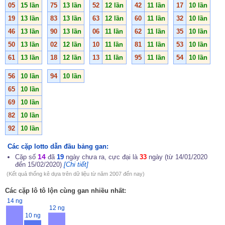
05
15 lần
75
13 lần
52
12 lần
42
11 lần
17
10 lần
19
13 lần
83
13 lần
63
12 lần
60
11 lần
32
10 lần
46
13 lần
90
13 lần
06
11 lần
62
11 lần
35
10 lần
50
13 lần
02
12 lần
10
11 lần
81
11 lần
53
10 lần
61
13 lần
18
12 lần
13
11 lần
95
11 lần
54
10 lần
56
10 lần
94
10 lần
65
10 lần
69
10 lần
82
10 lần
92
10 lần
Các cặp lotto dẫn đầu bảng gan:
14
Cặp số
đã
19
ngày chưa ra, cực đại là
33
ngày (từ 14/01/2020
đến 15/02/2020)
[Chi tiết]
(Kết quả thống kê dựa trên dữ liệu từ năm 2007 đến nay)
Các cặp lô tô lộn cùng gan nhiều nhất:
14 ng
12 ng
10 ng