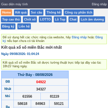
Giao diện máy tính
Đăng nhập
Home
Kết quả
Soi cầu
Thống kê
Công cụ phân tích
Top cao thủ
Chốt số
LOTTO
Lô Top
Chat
Lịch âm dương
Đăng ký
Liên hệ
Để sử dụng hết các chức năng của website, hãy
Đăng nhập
hoặc
Đăng
ký
nếu bạn chưa có tài khoản
Kết quả xổ số miền Bắc mới nhất
Ngày 09/08/2026: 01:04:25
Kết quả xổ số miền Bắc sẽ được tường thuật trực tiếp tại đây vào lúc
18h15' hàng ngày.
Thứ Bảy - 08/08/2026
ĐB
04922
Nhất
34327
Nhì
61556
81119
58618
84963
59121
Ba