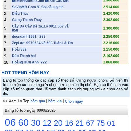
1
2.906.000
🅰️ MienBacSo.Com 🅰️ Soi Cầu MB
2
SoVipMB.Com 💶 Soi cầu uy tín
2.514.000
3
Diệu Thuỷ
2.420.000
4
Giang Thanh Thuỷ
2.302.000
Cây Đa Cây Đề za,.Lo 0911 557 và
5
2.300.000
858
6
duonganh1991_ 283
2.256.000
7
ZépLào: 0979634 và 598 Tuấn Lái Đò
2.216.000
8
Hoài 889
2.150.000
9
Đào Thanh hai
2.102.000
10
Hoàng Hữu Anh_222
2.068.000
11
HHH123
2.034.000
HOT TREND HÔM NAY
12
phangiakhoa71 342
2.018.000
Bảng lô top thống kê các cặp số theo số lượng người chọn. Số hiển thị
13
Huỳnh Hữu Sơn.492
1.896.000
to thể hiện có nhiều người chọn hơn số hiển thị nhỏ. Bạn có thể bấm vào
14
Khánh.391
1.874.000
cặp số mình quan tâm để xem danh sách những người đã chọn cặp số
đó.
15
Lê Khánh Huy 38
1.852.000
>> Xem Lo Top
16
yen-ngo36223 968
hôm qua
|
hôm kia
|
1.836.000
Chọn ngày
17
Vũ Tiến Anh 313
1.836.000
Bảng lô top ngày 09/08/2026
18
Hồ Tấn Anh 944
1.770.000
06
60
19
😔 MienBacSo.Com 😔 Soi Cầu MB
30
1.748.000
12
20
16
21
67
75
01
20
t-linh12_213
1.742.000